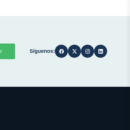
Síguenos:
r