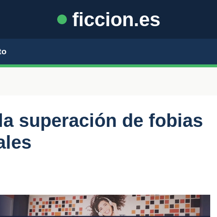
ficcion.es
to
 la superación de fobias
ales