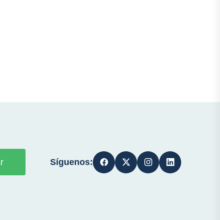
Síguenos:
r