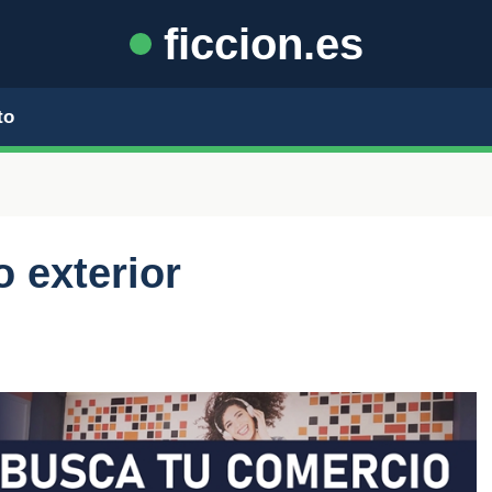
ficcion.es
to
o exterior