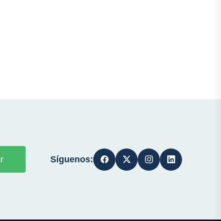
Síguenos:
r