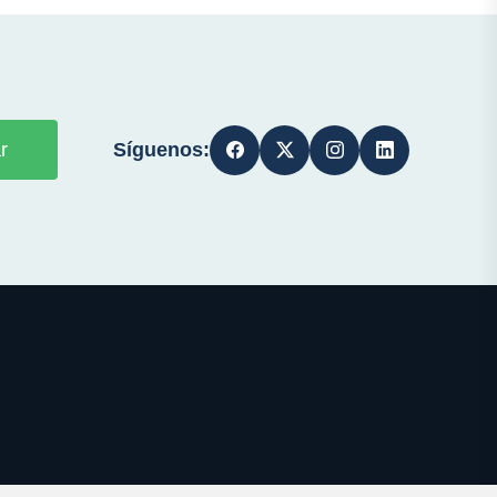
Síguenos:
r