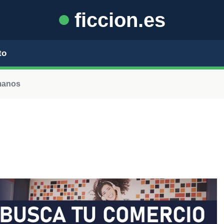
ficcion.es
to
manos