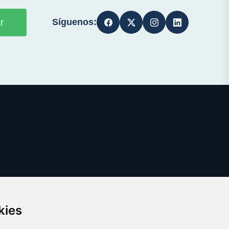
Síguenos:
r
kies