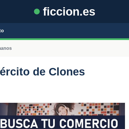
ficcion.es
to
manos
jército de Clones