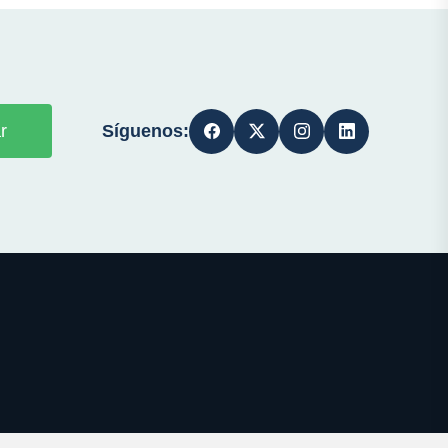
Síguenos:
r