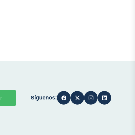
Síguenos:
r