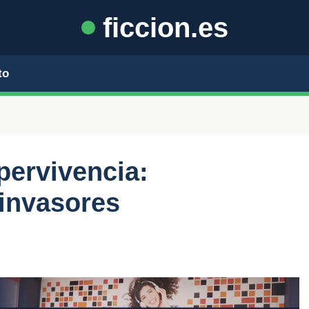
ficcion.es
to
pervivencia:
 invasores