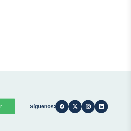
Síguenos:
r