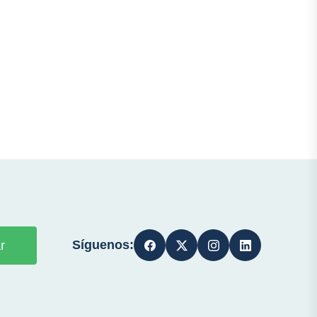
Síguenos:
r