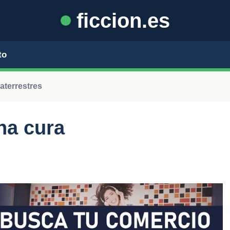
ficcion.es
to
aterrestres
na cura