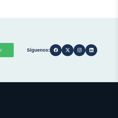
Síguenos:
r