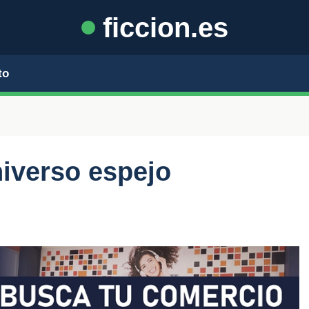
ficcion.es
to
niverso espejo