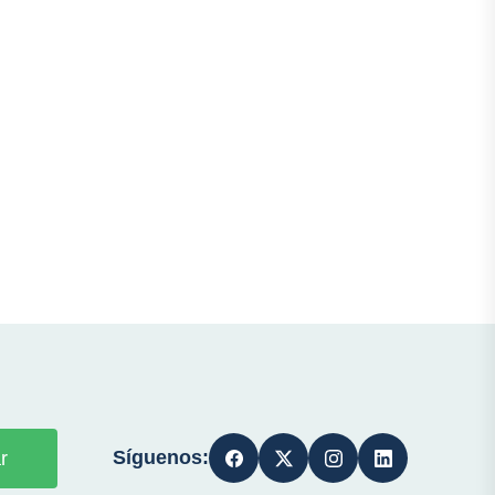
Síguenos:
r