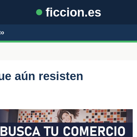
ficcion.es
to
ue aún resisten