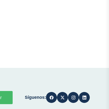
Síguenos:
r