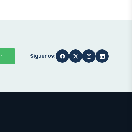
Síguenos:
r