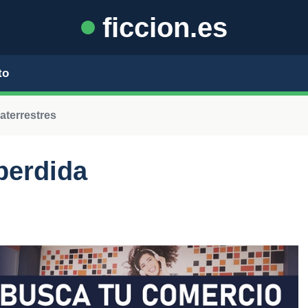
ficcion.es
to
aterrestres
perdida